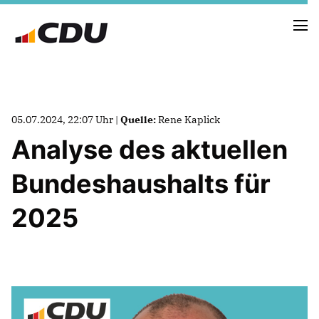
NEUIGKEITEN
05.07.2024, 22:07 Uhr |
Quelle:
Rene Kaplick
TERMINE
Analyse des aktuellen
PRESSE
Bundeshaushalts für
VORSTAND
2025
UNSERE GEMEINDEVERTRETER
BILDER
NEWSLETTER ABONNIEREN