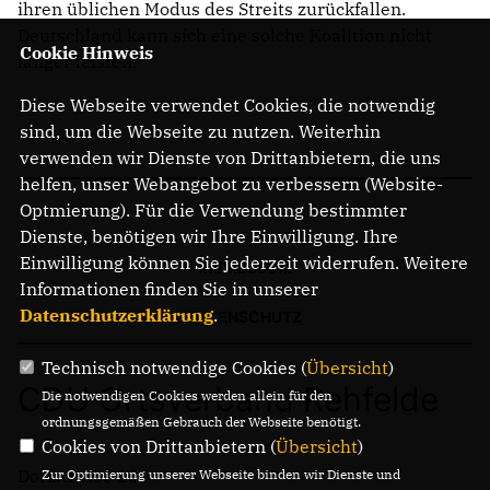
ihren üblichen Modus des Streits zurückfallen.
Deutschland kann sich eine solche Koalition nicht
Cookie Hinweis
länger leisten.“
Diese Webseite verwendet Cookies, die notwendig
sind, um die Webseite zu nutzen. Weiterhin
verwenden wir Dienste von Drittanbietern, die uns
helfen, unser Webangebot zu verbessern (Website-
Optmierung). Für die Verwendung bestimmter
Dienste, benötigen wir Ihre Einwilligung. Ihre
Einwilligung können Sie jederzeit widerrufen. Weitere
IMPRESSUM
Informationen finden Sie in unserer
Datenschutzerklärung
.
DATENSCHUTZ
Technisch notwendige Cookies (
Übersicht
)
CDU Ortsverband Rehfelde
Die notwendigen Cookies werden allein für den
ordnungsgemäßen Gebrauch der Webseite benötigt.
Cookies von Drittanbietern (
Übersicht
)
Dorfstrasse 18
Zur Optimierung unserer Webseite binden wir Dienste und