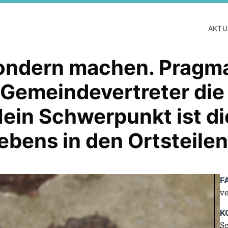
AKTU
sondern machen. Pragma
r Gemeindevertreter di
ein Schwerpunkt ist di
ebens in den Ortsteilen
F
ve
K
Sc