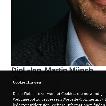
Dipl.-Ing. Martin Münch
2022
Cookie Hinweis
Vorsitzender
Diese Webseite verwendet Cookies, die notwendig si
Webangebot zu verbessern (Website-Optmierung). Fü
jederzeit widerrufen. Weitere Informationen finden