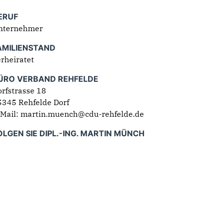
ERUF
nternehmer
AMILIENSTAND
rheiratet
ÜRO VERBAND REHFELDE
rfstrasse 18
5345 Rehfelde Dorf
-Mail: martin.muench@cdu-rehfelde.de
OLGEN SIE DIPL.-ING. MARTIN MÜNCH