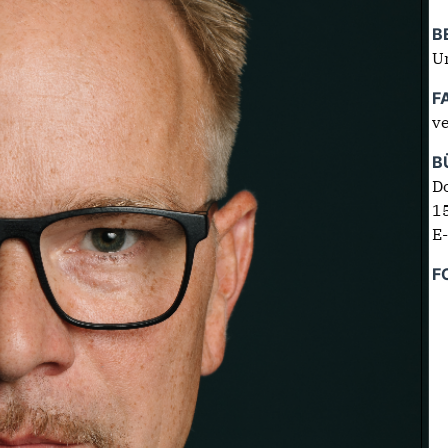
B
U
F
ve
B
Do
1
E
F