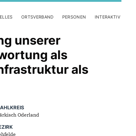
ELLES
ORTSVERBAND
PERSONEN
INTERAKTIV
ng unserer
wortung als
frastruktur als
AHLKREIS
ärkisch Oderland
EZIRK
ehfelde