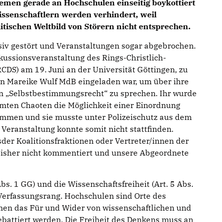
hemen gerade an Hochschulen einseitig boykottiert
ssenschaftlern werden verhindert, weil
tischen Weltbild von Störern nicht entsprechen.
v gestört und Veranstaltungen sogar abgebrochen.
skussionsveranstaltung des Rings-Christlich-
DS) am 19. Juni an der Universität Göttingen, zu
in Mareike Wulf MdB eingeladen war, um über ihre
 „Selbstbestimmungsrecht“ zu sprechen. Ihr wurde
mten Chaoten die Möglichkeit einer Einordnung
mmen und sie musste unter Polizeischutz aus dem
Veranstaltung konnte somit nicht stattfinden.
der Koalitionsfraktionen oder Vertreter/innen der
isher nicht kommentiert und unsere Abgeordnete
Abs. 1 GG) und die Wissenschaftsfreiheit (Art. 5 Abs.
Verfassungsrang. Hochschulen sind Orte des
enen das Für und Wider von wissenschaftlichen und
battiert werden. Die Freiheit des Denkens muss an