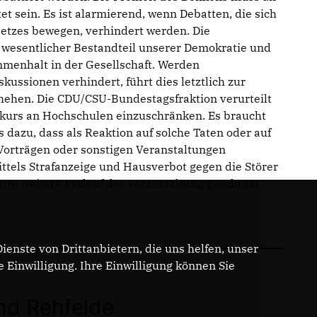
t sein. Es ist alarmierend, wenn Debatten, die sich
tzes bewegen, verhindert werden. Die
z wesentlicher Bestandteil unserer Demokratie und
menhalt in der Gesellschaft. Werden
ssionen verhindert, führt dies letztlich zur
chehen. Die CDU/CSU-Bundestagsfraktion verurteilt
skurs an Hochschulen einzuschränken. Es braucht
dazu, dass als Reaktion auf solche Taten oder auf
Vorträgen oder sonstigen Veranstaltungen
ttels Strafanzeige und Hausverbot gegen die Störer
te weitere Verlauf der Veranstaltung geschützt
enste von Drittanbietern, die uns helfen, unser
Einwilligung. Ihre Einwilligung können Sie
nd Rehfelde