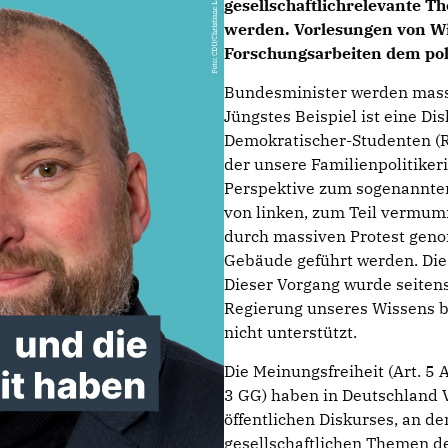
gesellschaftlichrelevante T
werden. Vorlesungen von Wi
Forschungsarbeiten dem poli
Bundesminister werden massi
Jüngstes Beispiel ist eine Di
Demokratischer-Studenten (RC
der unsere Familienpolitiker
Perspektive zum sogenannten
von linken, zum Teil vermum
durch massiven Protest geno
Gebäude geführt werden. Die 
Dieser Vorgang wurde seitens
Regierung unseres Wissens b
nicht unterstützt.
Die Meinungsfreiheit (Art. 5 
3 GG) haben in Deutschland 
öffentlichen Diskurses, an d
gesellschaftlichen Themen de