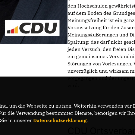
den Hochschulen gewährleiste
auf dem Boden des Grundgese
Meinungsfreiheit ist ein gan
Voraussetzung für den Zusam
Meinungsäußerungen und Disku
Spaltung; das darf nicht ges
jeden Versuch, den freien Di
ein gemeinsames Verständnis 
Störungen von Vorlesungen, 
unverzüglich und wirksam mi
vorgegangen und der ungestör
wird.
nd, um die Webseite zu nutzen. Weiterhin verwenden wir Di
r die Verwendung bestimmter Dienste, benötigen wir Ihre 
 Sie in unserer
Datenschutzerklärung
.
CDU Ortsverba