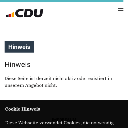
Hinweis
NEUIGKEITEN
TERMINE
PRESSE
Hinweis
Diese Seite ist derzeit nicht aktiv oder existiert in
VORSTAND
unserem Angebot nicht.
UNSERE GEMEINDEVERTRETER
Cookie Hinweis
BILDER
IMPRESSUM
Diese Webseite verwendet Cookies, die notwendig
NEWSLETTER ABONNIEREN