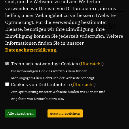
sind, um die Webseite zu nutzen. Weiterhin
DATENSCHUTZ
verwenden wir Dienste von Drittanbietern, die uns
helfen, unser Webangebot zu verbessern (Website-
Optmierung). Für die Verwendung bestimmter
CDU Ortsverband Rehfelde
Dienste, benötigen wir Ihre Einwilligung. Ihre
Einwilligung können Sie jederzeit widerrufen. Weitere
Informationen finden Sie in unserer
Dorfstrasse 18
Datenschutzerklärung
.
15345 Rehfelde Dorf
E-Mail: ortsverband@cdu-rehfelde.de
Technisch notwendige Cookies (
Übersicht
)
Die notwendigen Cookies werden allein für den
ordnungsgemäßen Gebrauch der Webseite benötigt.
Cookies von Drittanbietern (
Übersicht
)
Zur Optimierung unserer Webseite binden wir Dienste und
Angebote von Drittanbietern ein.
Alle akzeptieren
Auswahl speichern